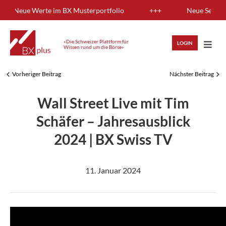
Skip
ng: Neue Werte im BX Musterportfolio
+++
Neue Sendung:
to
content
«Die Schweizer Plattform für
LOGIN
Wissen rund um die Börse»
Toggl
Navig
Vorheriger Beitrag
Nächster Beitrag
HIGHLIGHTS
Wall Street Live mit Tim
ANLAGEWISSEN
Schäfer – Jahresausblick
2024 | BX Swiss TV
ANALYSEN
11. Januar 2024
MITGLIEDERBEREICH
REGISTRIEREN
LOGIN