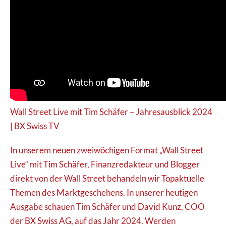
Wall Street Live mit Tim Schäfer – Jahresausblick 2024
| BX Swiss TV
In unserem neuen zweiwöchigen Format „Wall Street
Live“ mit Tim Schäfer, Finanzredakteur und Blogger
direkt von der Wall Street behandeln wir Topaktuelle
Themen des Marktgeschehens. In unserer heutigen
Ausgabe schauen Tim Schäfer und David Kunz, COO
der BX Swiss AG, auf das Jahr 2024. Werden