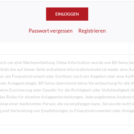
EINLOGGEN
Passwort vergessen
Registrieren
 sich um eine Werbemitteilung. Diese Information wurde von BX Swiss ber
ält das auf dieser Seite enthaltene Informationsmaterial weder eine Au
ür ein Finanzinstrument oder Emittent, noch ein Angebot oder eine Auff
iner Anlagestrategie. BX Swiss übernimmt keine Verantwortung für die
keine Zusicherung oder Gewähr für die Richtigkeit oder Vollständigkeit d
das Risiko für einzelne Anlageentscheidungen. Jede angebotene Analyse be
rfnisse einer bestimmten Person, die sie empfangen kann. Sie wurde nich
ng und Verbreitung von Empfehlungen zu Finanzinstrumenten oder Anlagest