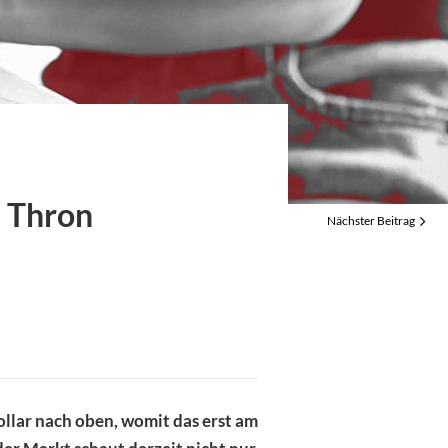
geizige Ziele sorgen für
wung
e: Bedarf an
heit steigt rapide
n Thron
Nächster Beitrag
ollar nach oben, womit das erst am