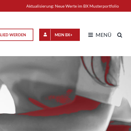
Aktualisierung: Neue Werte im BX Musterportfolio
+++
MENÜ
GLIED WERDEN
MEIN BX+
n
optimistisch in die
ernumbau trägt Früchte
 Operativ unter Strom,
e im Leerlauf