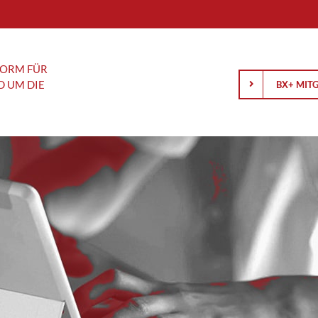
FORM FÜR
D UM DIE
BX+ MIT
Anlagewissen
Analyse
Schäfer
Gold und Silber: Was hinter der
AMD blickt 
Korrektur steckt und wie es
Zukunft
rançois
weitergehen könnte
BASF: Konz
Börsengang einfach erklärt: Was
R&S Group:
Anleger über IPOs wissen sollten
an der Börs
Wenn Notenbanken sprechen, hören