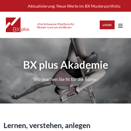
Skip
Aktualisierung: Neue Werte im BX Musterportfolio
to
content
«Die Schweizer Plattform für
LOGIN
Wissen rund um die Börse»
Toggl
Navig
HIGHLIGHTS
BX plus Akademie
ANLAGEWISSEN
Wir machen Sie fit für die Börse!
ANALYSEN
MITGLIEDERBEREICH
Lernen, verstehen, anlegen
REGISTRIEREN
LOGIN