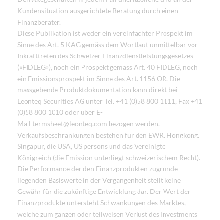
Kundensituation ausgerichtete Beratung durch einen
Finanzberater.
Diese Publikation ist weder ein vereinfachter Prospekt im
Sinne des Art. 5 KAG gemäss dem Wortlaut unmittelbar vor
Inkrafttreten des Schweizer Finanzdienstleistungsgesetzes
(«FIDLEG»), noch ein Prospekt gemäss Art. 40 FIDLEG, noch
ein Emissionsprospekt im Sinne des Art. 1156 OR. Die
massgebende Produktdokumentation kann direkt bei
Leonteq Securities AG unter Tel. +41 (0)58 800 1111, Fax +41
(0)58 800 1010 oder über E-
Mail
termsheet@leonteq.com
bezogen werden.
Verkaufsbeschränkungen bestehen für den EWR, Hongkong,
Singapur, die USA, US persons und das Vereinigte
Königreich (die Emission unterliegt schweizerischem Recht).
Die Performance der den Finanzprodukten zugrunde
liegenden Basiswerte in der Vergangenheit stellt keine
Gewähr für die zukünftige Entwicklung dar. Der Wert der
Finanzprodukte untersteht Schwankungen des Marktes,
welche zum ganzen oder teilweisen Verlust des Investments