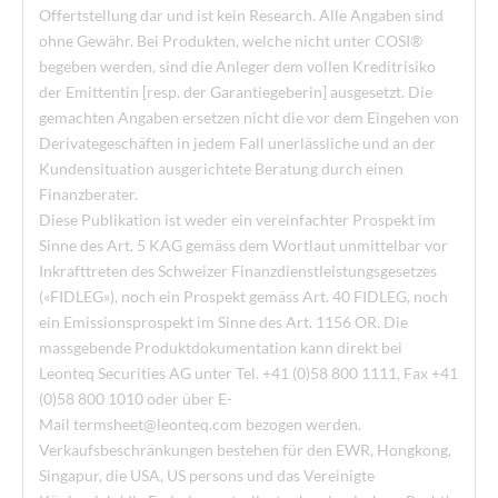
Offertstellung dar und ist kein Research. Alle Angaben sind
ohne Gewähr. Bei Produkten, welche nicht unter COSI®
begeben werden, sind die Anleger dem vollen Kreditrisiko
der Emittentin [resp. der Garantiegeberin] ausgesetzt. Die
gemachten Angaben ersetzen nicht die vor dem Eingehen von
Derivategeschäften in jedem Fall unerlässliche und an der
Kundensituation ausgerichtete Beratung durch einen
Finanzberater.
Diese Publikation ist weder ein vereinfachter Prospekt im
Sinne des Art. 5 KAG gemäss dem Wortlaut unmittelbar vor
Inkrafttreten des Schweizer Finanzdienstleistungsgesetzes
(«FIDLEG»), noch ein Prospekt gemäss Art. 40 FIDLEG, noch
ein Emissionsprospekt im Sinne des Art. 1156 OR. Die
massgebende Produktdokumentation kann direkt bei
Leonteq Securities AG unter Tel. +41 (0)58 800 1111, Fax +41
(0)58 800 1010 oder über E-
Mail
termsheet@leonteq.com
bezogen werden.
Verkaufsbeschränkungen bestehen für den EWR, Hongkong,
Singapur, die USA, US persons und das Vereinigte