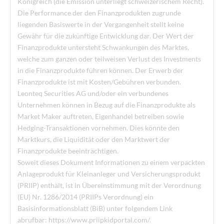
Königreich (die Emission unterliegt schweizerischem Recht).
Die Performance der den Finanzprodukten zugrunde
liegenden Basiswerte in der Vergangenheit stellt keine
Gewähr für die zukünftige Entwicklung dar. Der Wert der
Finanzprodukte untersteht Schwankungen des Marktes,
welche zum ganzen oder teilweisen Verlust des Investments
in die Finanzprodukte führen können. Der Erwerb der
Finanzprodukte ist mit Kosten/Gebühren verbunden.
Leonteq Securities AG und/oder ein verbundenes
Unternehmen können in Bezug auf die Finanzprodukte als
Market Maker auftreten, Eigenhandel betreiben sowie
Hedging-Transaktionen vornehmen. Dies könnte den
Marktkurs, die Liquidität oder den Marktwert der
Finanzprodukte beeinträchtigen.
Soweit dieses Dokument Informationen zu einem verpackten
Anlageprodukt für Kleinanleger und Versicherungsprodukt
(PRIIP) enthält, ist in Übereinstimmung mit der Verordnung
(EU) Nr. 1286/2014 (PRIIPs Verordnung) ein
Basisinformationsblatt (BiB) unter folgendem Link
abrufbar: https://www.priipkidportal.com/.