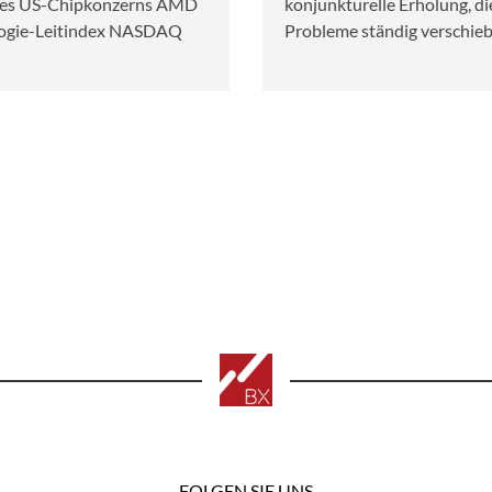
 des US-Chipkonzerns AMD
konjunkturelle Erholung, di
logie-Leitindex NASDAQ
Probleme ständig verschieb
FOLGEN SIE UNS