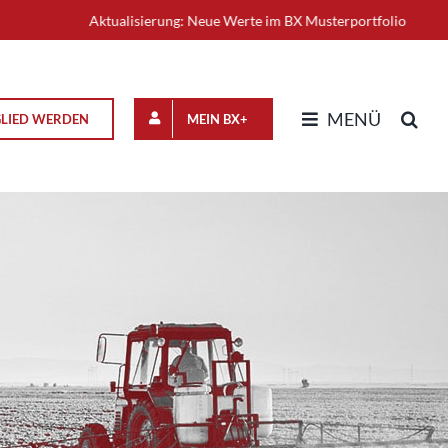
Aktualisierung: Neue Werte im BX Musterportfolio
+++
MENÜ
GLIED WERDEN
MEIN BX+
n
optimistisch in die
ernumbau trägt Früchte
 Operativ unter Strom,
e im Leerlauf