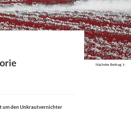
geizige Ziele sorgen für
wung
e: Bedarf an
heit steigt rapide
orie
Nächster Beitrag
eit um den Unkrautvernichter