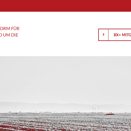
FORM FÜR
D UM DIE
BX+ MIT
Anlagewissen
Analyse
Schäfer
Gold und Silber: Was hinter der
AMD blickt 
Korrektur steckt und wie es
Zukunft
rançois
weitergehen könnte
BASF: Konz
Börsengang einfach erklärt: Was
R&S Group:
Anleger über IPOs wissen sollten
an der Börs
Wenn Notenbanken sprechen, hören