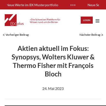
Skip
ng: Neue Werte im BX Musterportfolio
+++
Neue Sendung:
to
content
«Die Schweizer Plattform für
LOGIN
Wissen rund um die Börse»
Toggl
Navig
Vorheriger Beitrag
Nächster Beitrag
HIGHLIGHTS
Aktien aktuell im Fokus:
ANLAGEWISSEN
Synopsys, Wolters Kluwer &
Thermo Fisher mit François
ANALYSEN
Bloch
MITGLIEDERBEREICH
24. Mai 2023
REGISTRIEREN
LOGIN