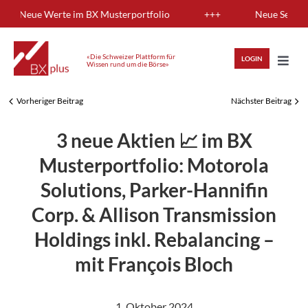
Skip
ng: Neue Werte im BX Musterportfolio
+++
Neue Sendung:
to
content
«Die Schweizer Plattform für
LOGIN
Wissen rund um die Börse»
Toggl
Navig
Vorheriger Beitrag
Nächster Beitrag
HIGHLIGHTS
3 neue Aktien 📈 im BX
ANLAGEWISSEN
Musterportfolio: Motorola
Solutions, Parker-Hannifin
ANALYSEN
Corp. & Allison Transmission
Holdings inkl. Rebalancing –
MITGLIEDERBEREICH
mit François Bloch
REGISTRIEREN
LOGIN
1. Oktober 2024