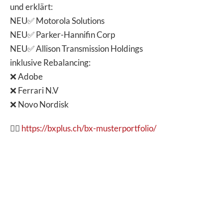
und erklärt:
NEU✅ Motorola Solutions
NEU✅ Parker-Hannifin Corp
NEU✅ Allison Transmission Holdings
inklusive Rebalancing:
❌ Adobe
❌ Ferrari N.V
❌ Novo Nordisk
👉🏽
https://bxplus.ch/bx-musterportfolio/