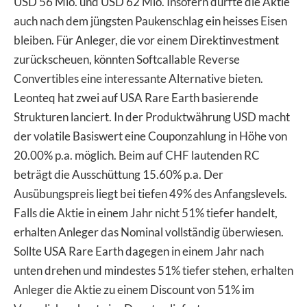
USD 56 Mio. und USD 62 Mio. Insofern dürfte die Aktie
auch nach dem jüngsten Paukenschlag ein heisses Eisen
bleiben. Für Anleger, die vor einem Direktinvestment
zurückscheuen, könnten Softcallable Reverse
Convertibles eine interessante Alternative bieten.
Leonteq hat zwei auf USA Rare Earth basierende
Strukturen lanciert. In der Produktwährung USD macht
der volatile Basiswert eine Couponzahlung in Höhe von
20.00% p.a. möglich. Beim auf CHF lautenden RC
beträgt die Ausschüttung 15.60% p.a. Der
Ausübungspreis liegt bei tiefen 49% des Anfangslevels.
Falls die Aktie in einem Jahr nicht 51% tiefer handelt,
erhalten Anleger das Nominal vollständig überwiesen.
Sollte USA Rare Earth dagegen in einem Jahr nach
unten drehen und mindestes 51% tiefer stehen, erhalten
Anleger die Aktie zu einem Discount von 51% im