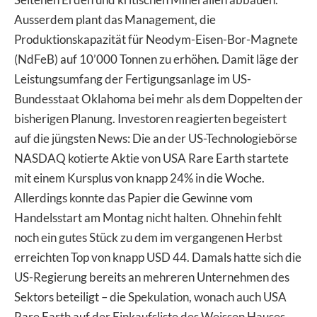
Ausserdem plant das Management, die
Produktionskapazität für Neodym-Eisen-Bor-Magnete
(NdFeB) auf 10’000 Tonnen zu erhöhen. Damit läge der
Leistungsumfang der Fertigungsanlage im US-
Bundesstaat Oklahoma bei mehr als dem Doppelten der
bisherigen Planung. Investoren reagierten begeistert
auf die jüngsten News: Die an der US-Technologiebörse
NASDAQ kotierte Aktie von USA Rare Earth startete
mit einem Kursplus von knapp 24% in die Woche.
Allerdings konnte das Papier die Gewinne vom
Handelsstart am Montag nicht halten. Ohnehin fehlt
noch ein gutes Stück zu dem im vergangenen Herbst
erreichten Top von knapp USD 44. Damals hatte sich die
US-Regierung bereits an mehreren Unternehmen des
Sektors beteiligt – die Spekulation, wonach auch USA
Rare Earth auf der Einkaufsliste des Weissen Hauses