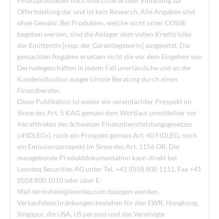
Finanzprodukten noch eine Offerte oder Einladung zur
Offertstellung dar und ist kein Research. Alle Angaben sind
ohne Gewähr. Bei Produkten, welche nicht unter COSI®
begeben werden, sind die Anleger dem vollen Kreditrisiko
der Emittentin [resp. der Garantiegeberin] ausgesetzt. Die
gemachten Angaben ersetzen nicht die vor dem Eingehen von
Derivategeschäften in jedem Fall unerlässliche und an der
Kundensituation ausgerichtete Beratung durch einen
Finanzberater.
Diese Publikation ist weder ein vereinfachter Prospekt im
Sinne des Art. 5 KAG gemäss dem Wortlaut unmittelbar vor
Inkrafttreten des Schweizer Finanzdienstleistungsgesetzes
(«FIDLEG»), noch ein Prospekt gemäss Art. 40 FIDLEG, noch
ein Emissionsprospekt im Sinne des Art. 1156 OR. Die
massgebende Produktdokumentation kann direkt bei
Leonteq Securities AG unter Tel. +41 (0)58 800 1111, Fax +41
(0)58 800 1010 oder über E-
Mail
termsheet@leonteq.com
bezogen werden.
Verkaufsbeschränkungen bestehen für den EWR, Hongkong,
Singapur, die USA, US persons und das Vereinigte