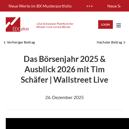
Skip
ng: Neue Werte im BX Musterportfolio
+++
Neue Sendung:
to
content
«Die Schweizer Plattform für
LOGIN
Wissen rund um die Börse»
Toggl
Navig
Vorheriger Beitrag
Nächster Beitrag
HIGHLIGHTS
Das Börsenjahr 2025 &
ANLAGEWISSEN
Ausblick 2026 mit Tim
Schäfer | Wallstreet Live
ANALYSEN
26. Dezember 2025
MITGLIEDERBEREICH
REGISTRIEREN
LOGIN