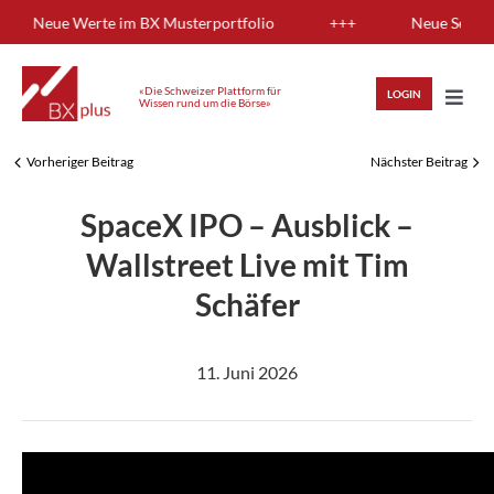
Skip
ung: Neue Werte im BX Musterportfolio
+++
Neue Sendung:
to
content
«Die Schweizer Plattform für
LOGIN
Wissen rund um die Börse»
Toggl
Navig
Vorheriger Beitrag
Nächster Beitrag
HIGHLIGHTS
SpaceX IPO – Ausblick –
ANLAGEWISSEN
Wallstreet Live mit Tim
Schäfer
ANALYSEN
11. Juni 2026
MITGLIEDERBEREICH
REGISTRIEREN
LOGIN