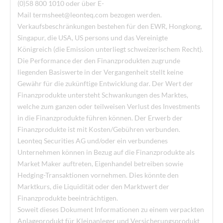
(0)58 800 1010 oder über E-
Mail
termsheet@leonteq.com
bezogen werden.
Verkaufsbeschränkungen bestehen für den EWR, Hongkong,
Singapur, die USA, US persons und das Vereinigte
Königreich (die Emission unterliegt schweizerischem Recht).
Die Performance der den Finanzprodukten zugrunde
liegenden Basiswerte in der Vergangenheit stellt keine
Gewähr für die zukünftige Entwicklung dar. Der Wert der
Finanzprodukte untersteht Schwankungen des Marktes,
welche zum ganzen oder teilweisen Verlust des Investments
in die Finanzprodukte führen können. Der Erwerb der
Finanzprodukte ist mit Kosten/Gebühren verbunden.
Leonteq Securities AG und/oder ein verbundenes
Unternehmen können in Bezug auf die Finanzprodukte als
Market Maker auftreten, Eigenhandel betreiben sowie
Hedging-Transaktionen vornehmen. Dies könnte den
Marktkurs, die Liquidität oder den Marktwert der
Finanzprodukte beeinträchtigen.
Soweit dieses Dokument Informationen zu einem verpackten
Anlageprodukt für Kleinanleger und Versicherungsprodukt