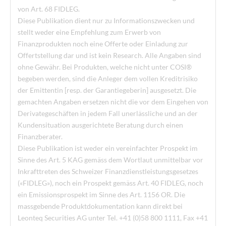
von Art. 68 FIDLEG.
Diese Publikation dient nur zu Informationszwecken und
stellt weder eine Empfehlung zum Erwerb von
Finanzprodukten noch eine Offerte oder Einladung zur
Offertstellung dar und ist kein Research. Alle Angaben sind
ohne Gewähr. Bei Produkten, welche nicht unter COSI®
begeben werden, sind die Anleger dem vollen Kreditrisiko
der Emittentin [resp. der Garantiegeberin] ausgesetzt. Die
gemachten Angaben ersetzen nicht die vor dem Eingehen von
Derivategeschäften in jedem Fall unerlässliche und an der
Kundensituation ausgerichtete Beratung durch einen
Finanzberater.
Diese Publikation ist weder ein vereinfachter Prospekt im
Sinne des Art. 5 KAG gemäss dem Wortlaut unmittelbar vor
Inkrafttreten des Schweizer Finanzdienstleistungsgesetzes
(«FIDLEG»), noch ein Prospekt gemäss Art. 40 FIDLEG, noch
ein Emissionsprospekt im Sinne des Art. 1156 OR. Die
massgebende Produktdokumentation kann direkt bei
Leonteq Securities AG unter Tel. +41 (0)58 800 1111, Fax +41