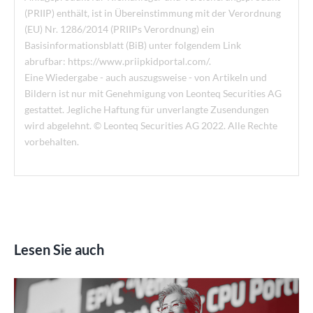
(PRIIP) enthält, ist in Übereinstimmung mit der Verordnung
(EU) Nr. 1286/2014 (PRIIPs Verordnung) ein
Basisinformationsblatt (BiB) unter folgendem Link
abrufbar: https://www.priipkidportal.com/.
Eine Wiedergabe - auch auszugsweise - von Artikeln und
Bildern ist nur mit Genehmigung von Leonteq Securities AG
gestattet. Jegliche Haftung für unverlangte Zusendungen
wird abgelehnt. © Leonteq Securities AG 2022. Alle Rechte
vorbehalten.
Lesen Sie auch