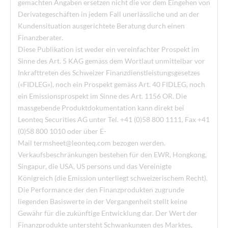
gemachten Angaben ersetzen nicht die vor dem Eingehen von
Derivategeschäften in jedem Fall unerlässliche und an der
Kundensituation ausgerichtete Beratung durch einen
Finanzberater.
Diese Publikation ist weder ein vereinfachter Prospekt im
Sinne des Art. 5 KAG gemäss dem Wortlaut unmittelbar vor
Inkrafttreten des Schweizer Finanzdienstleistungsgesetzes
(«FIDLEG»), noch ein Prospekt gemäss Art. 40 FIDLEG, noch
ein Emissionsprospekt im Sinne des Art. 1156 OR. Die
massgebende Produktdokumentation kann direkt bei
Leonteq Securities AG unter Tel. +41 (0)58 800 1111, Fax +41
(0)58 800 1010 oder über E-
Mail
termsheet@leonteq.com
bezogen werden.
Verkaufsbeschränkungen bestehen für den EWR, Hongkong,
Singapur, die USA, US persons und das Vereinigte
Königreich (die Emission unterliegt schweizerischem Recht).
Die Performance der den Finanzprodukten zugrunde
liegenden Basiswerte in der Vergangenheit stellt keine
Gewähr für die zukünftige Entwicklung dar. Der Wert der
Finanzprodukte untersteht Schwankungen des Marktes,