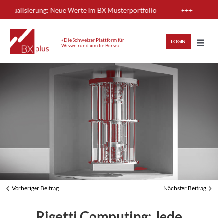
Skip
sierung: Neue Werte im BX Musterportfolio
+++
Neue Send
to
content
«Die Schweizer Plattform für
LOGIN
Wissen rund um die Börse»
Toggl
Navig
HIGHLIGHTS
ANLAGEWISSEN
ANALYSEN
MITGLIEDERBEREICH
Vorheriger Beitrag
Nächster Beitrag
REGISTRIEREN
LOGIN
Rigetti Computing: Jede