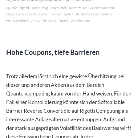
Quelle: Rigetti Computing. *Barmittel, Barmitteläquivalente und zur
Veräusserung verfügbare Finanzanlagen Historische Daten sind kein
verlässlicher Indikator für zukünftige Entwicklungen.
Hohe Coupons, tiefe Barrieren
Trotz alledem lässt sich eine gewisse Überhitzung bei
dieser und anderen Aktien aus dem Bereich
Quantencomputing kaum von der Hand weisen. Für den
Fall einer Konsolidierung könnte sich der Softcallable
Barrier Reverse Convertible auf Rigetti Computing als
interessante Anlagealternative entpuppen. Aufgrund
der stark ausgeprägten Volatilität des Basiswertes wirft
diese Emission hohe Coupons ab. In der