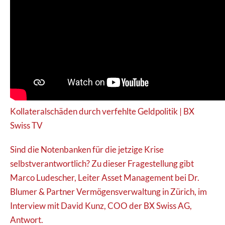
Kollateralschäden durch verfehlte Geldpolitik | BX
Swiss TV
Sind die Notenbanken für die jetzige Krise
selbstverantwortlich? Zu dieser Fragestellung gibt
Marco Ludescher, Leiter Asset Management bei Dr.
Blumer & Partner Vermögensverwaltung in Zürich, im
Interview mit David Kunz, COO der BX Swiss AG,
Antwort.