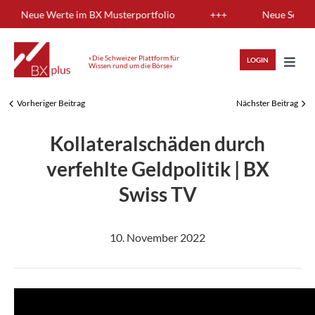
Skip
ung: Neue Werte im BX Musterportfolio
+++
Neue Sendung:
to
content
«Die Schweizer Plattform für
LOGIN
Wissen rund um die Börse»
Toggl
Navig
Vorheriger Beitrag
Nächster Beitrag
HIGHLIGHTS
Kollateralschäden durch
ANLAGEWISSEN
verfehlte Geldpolitik | BX
Swiss TV
ANALYSEN
10. November 2022
MITGLIEDERBEREICH
REGISTRIEREN
LOGIN