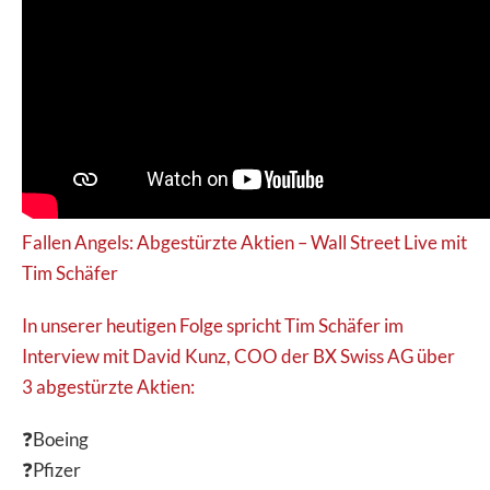
Fallen Angels: Abgestürzte Aktien – Wall Street Live mit
Tim Schäfer
In unserer heutigen Folge spricht Tim Schäfer im
Interview mit David Kunz, COO der BX Swiss AG über
3 abgestürzte Aktien:
❓Boeing
❓Pfizer