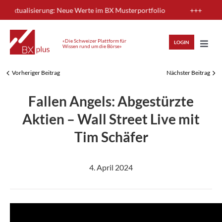
Skip
Aktualisierung: Neue Werte im BX Musterportfolio
+++
to
content
«Die Schweizer Plattform für
LOGIN
Wissen rund um die Börse»
Toggl
Navig
Vorheriger Beitrag
Nächster Beitrag
HIGHLIGHTS
Fallen Angels: Abgestürzte
ANLAGEWISSEN
Aktien – Wall Street Live mit
Tim Schäfer
ANALYSEN
4. April 2024
MITGLIEDERBEREICH
REGISTRIEREN
LOGIN