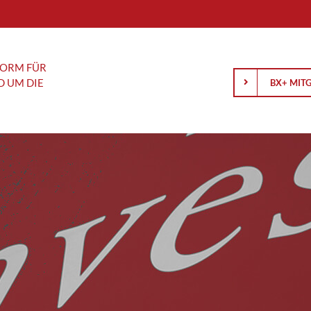
FORM FÜR
D UM DIE
BX+ MIT
Anlagewissen
Analyse
Schäfer
Gold und Silber: Was hinter der
AMD blickt 
Korrektur steckt und wie es
Zukunft
rançois
weitergehen könnte
BASF: Konz
Börsengang einfach erklärt: Was
R&S Group:
Anleger über IPOs wissen sollten
an der Börs
Wenn Notenbanken sprechen, hören