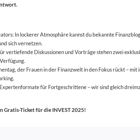
ntwort.
ators: In lockerer Atmosphäre kannst du bekannte Finanzblog
und sich vernetzen.
Für vertiefende Diskussionen und Vorträge stehen zwei exklus
 Verfügung.
ntag, der Frauen in der Finanzwelt in den Fokus rückt – mit 
rking.
Expertenformate für Fortgeschrittene – wir sind gleich dreim
in Gratis-Ticket für die INVEST 2025!