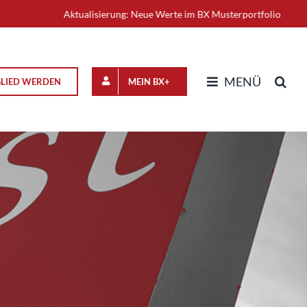
Aktualisierung: Neue Werte im BX Musterportfolio
+++
MENÜ
GLIED WERDEN
MEIN BX+
n
optimistisch in die
ernumbau trägt Früchte
 Operativ unter Strom,
e im Leerlauf