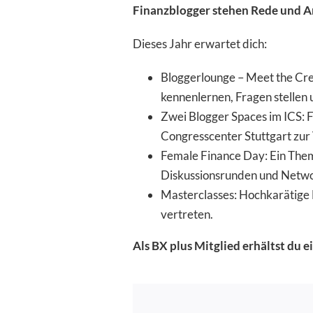
Finanzblogger stehen Rede und A
Börsenwissen
Dieses Jahr erwartet dich:
Events
Bloggerlounge – Meet the Cre
kennenlernen, Fragen stellen 
Zwei Blogger Spaces im ICS: 
Congresscenter Stuttgart zur
Female Finance Day: Ein Theme
Diskussionsrunden und Netwo
Masterclasses: Hochkarätige 
vertreten.
Als BX plus Mitglied erhältst du e