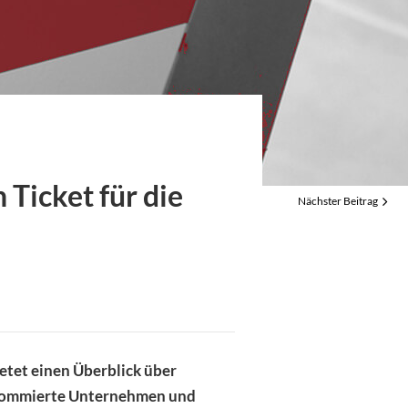
geizige Ziele sorgen für
wung
e: Bedarf an
heit steigt rapide
 Ticket für die
Nächster Beitrag
ietet einen Überblick über
enommierte Unternehmen und