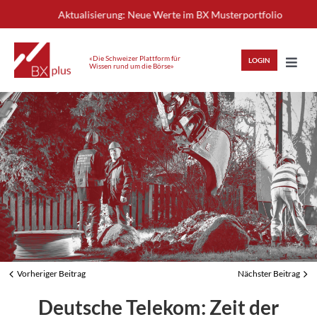
Skip
Aktualisierung: Neue Werte im BX Musterportfolio
++
to
content
«Die Schweizer Plattform für
LOGIN
Wissen rund um die Börse»
Toggl
Navig
HIGHLIGHTS
ANLAGEWISSEN
ANALYSEN
MITGLIEDERBEREICH
Vorheriger Beitrag
Nächster Beitrag
View
Deutsche Telekom: Zeit der
Larger
REGISTRIEREN
LOGIN