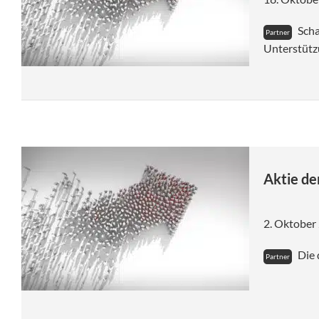
Scha
Unterstütz
Aktie de
2. Oktober
Die 