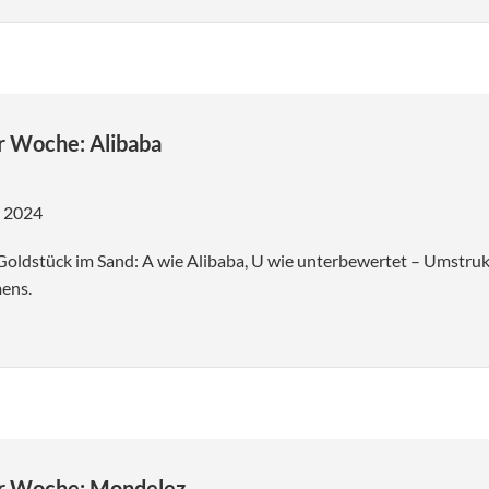
Wenn Notenbanken sprechen, hören
Airbus: Ehr
Märkte zu: Warum Notenbanken für
neuen Sch
Anleger so wichtig sind und wie Fed,
EZB und SNB die Märkte
CrowdStrik
beeinflussen
Cybersicher
r Woche: Alibaba
Anleger kaufen Qualität, aber nicht
jeden KI-Titel
r 2024
US-Schulden, KI-Hype und
Konsumdruck: Neue Risiken an den
Goldstück im Sand: A wie Alibaba, U wie unterbewertet – Umstru
Finanzmärkten
ens.
Hexensabbat an der Börse: Was der
grosse Verfallstag für Anleger
bedeutet
er Woche: Mondelez