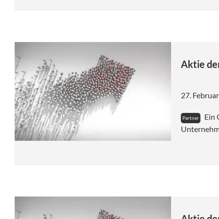
AMD blickt optimistisch in
die Zukunft
Mit einem Zuwachs von mehr
als 140 Prozent seit Jahresanfang
Aktie de
gehören die Aktien des US-
Chipkonzerns AMD zu den Top-
Performern im Technologie-
27. Februa
Leitindex NASDAQ 100 in diesem
Jahr.
Ein 
Unternehm
Mitgliederbereich
Aktie d