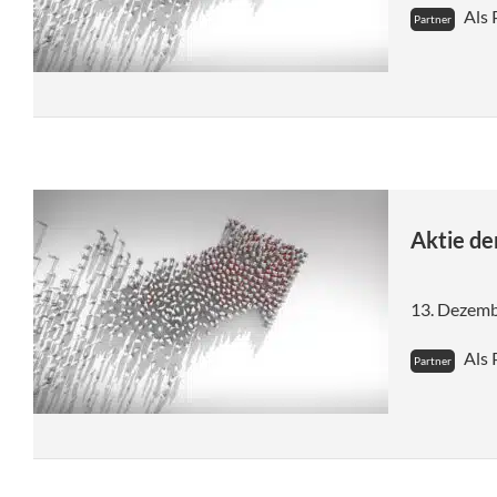
Als 
Aktie d
13. Dezem
Als 