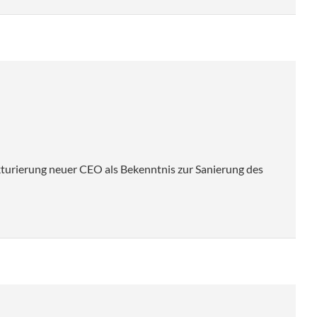
geizige Ziele sorgen für
wung
e: Bedarf an
heit steigt rapide
kturierung neuer CEO als Bekenntnis zur Sanierung des