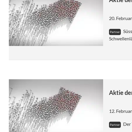
Börsenwissen
20. Februa
Events
Süss
Schwellenl
Aktie d
12. Februa
Der 