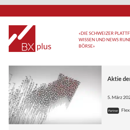
Skip
to
content
«DIE SCHWEIZER PLATT
WISSEN UND NEWS RUN
BÖRSE»
Highlights
Aktie de
Wall Street Live mit Tim 
5. März 20
BX Musterportfolio mit F
Bloch
Flex
SWISOX Green Light List
BX Swiss TV