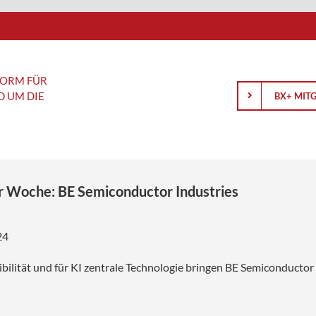
A
FORM FÜR
D UM DIE
BX+ MIT
Anlagewissen
Analyse
r Woche: BE Semiconductor Industries
Schäfer
Gold und Silber: Was hinter der
AMD blickt 
Korrektur steckt und wie es
Zukunft
24
rançois
weitergehen könnte
BASF: Konz
ibilität und für KI zentrale Technologie bringen BE Semiconductor
Börsengang einfach erklärt: Was
R&S Group:
Anleger über IPOs wissen sollten
an der Börs