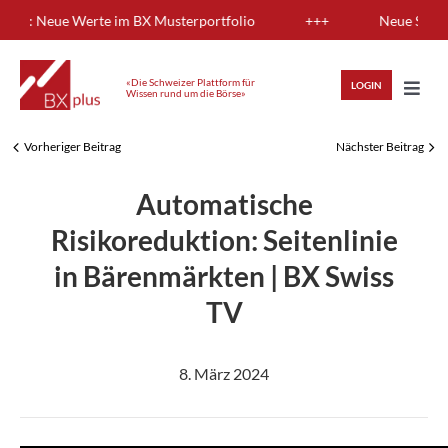
Skip
ung: Neue Werte im BX Musterportfolio
+++
Neue Sendung
to
content
«Die Schweizer Plattform für
LOGIN
Wissen rund um die Börse»
Toggl
Navig
Vorheriger Beitrag
Nächster Beitrag
HIGHLIGHTS
Automatische
ANLAGEWISSEN
Risikoreduktion: Seitenlinie
in Bärenmärkten | BX Swiss
ANALYSEN
TV
MITGLIEDERBEREICH
8. März 2024
REGISTRIEREN
LOGIN