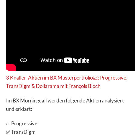
3 Knaller-Aktien im BX Musterportfolio📈: Progressive,
TransDigm & Dollarama mit François Bloch
Im BX Morningcall werden folgende Aktien analysiert
und erklärt:
✅ Progressive
✅ TransDigm