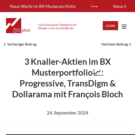
Skip
ung: Neue Werte im BX Musterportfolio
+++
Neue Sendung:
to
content
«Die Schweizer Plattform für
LOGIN
Wissen rund um die Börse»
Toggl
Navig
Vorheriger Beitrag
Nächster Beitrag
HIGHLIGHTS
3 Knaller-Aktien im BX
ANLAGEWISSEN
Musterportfolio📈:
Progressive, TransDigm &
ANALYSEN
Dollarama mit François Bloch
MITGLIEDERBEREICH
24. September 2024
REGISTRIEREN
LOGIN