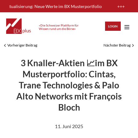
Skip
Aktualisierung: Neue Werte im BX Musterportfolio
+++
to
content
«Die Schweizer Plattform für
LOGIN
Wissen rund um die Börse»
Toggl
Navig
Vorheriger Beitrag
Nächster Beitrag
HIGHLIGHTS
3 Knaller-Aktien 📈im BX
ANLAGEWISSEN
Musterportfolio: Cintas,
Trane Technologies & Palo
ANALYSEN
Alto Networks mit François
Bloch
MITGLIEDERBEREICH
11. Juni 2025
REGISTRIEREN
LOGIN