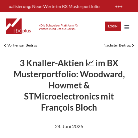
Skip
Aktualisierung: Neue Werte im BX Musterportfolio
+++
N
to
content
«Die Schweizer Plattform für
LOGIN
Wissen rund um die Börse»
Toggl
Navig
Vorheriger Beitrag
Nächster Beitrag
HIGHLIGHTS
3 Knaller-Aktien 📈 im BX
ANLAGEWISSEN
Musterportfolio: Woodward,
Howmet &
ANALYSEN
STMicroelectronics mit
François Bloch
MITGLIEDERBEREICH
24. Juni 2026
REGISTRIEREN
LOGIN