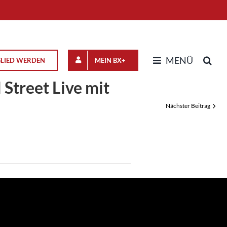
MENÜ
GLIED WERDEN
MEIN BX+
 Street Live mit
Nächster Beitrag
n
optimistisch in die
ernumbau trägt Früchte
 Operativ unter Strom,
e im Leerlauf