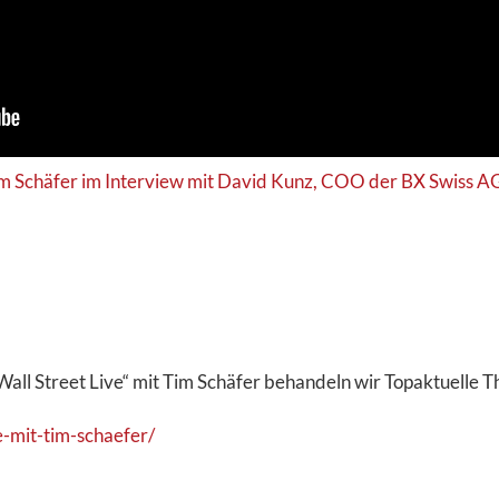
Tim Schäfer im Interview mit David Kunz, COO der BX Swiss AG
all Street Live“ mit Tim Schäfer behandeln wir Topaktuelle
ve-mit-tim-schaefer/