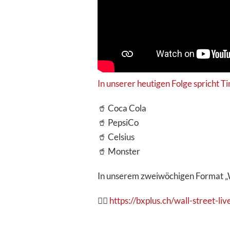
Börsenwissen
Events
In unserer heutigen Folge spricht 
🥤 Coca Cola
🥤 PepsiCo
🥤 Celsius
🥤 Monster
In unserem zweiwöchigen Format „W
👉🏽
https://bxplus.ch/wall-street-li