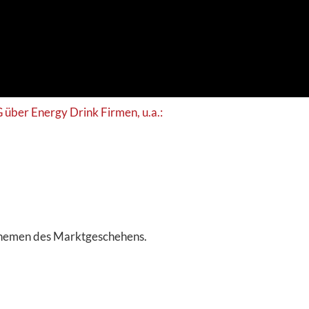
 über Energy Drink Firmen, u.a.:
 Themen des Marktgeschehens.