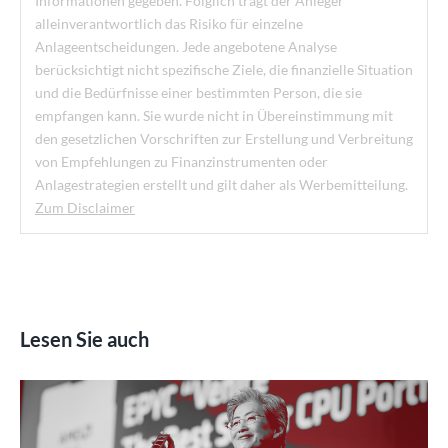
Informationen gegeben. Folglich trägt der Anleger
alleinverantwortlich das Risiko für einzelne
Anlageentscheidungen. Jede angebotene Analyse
berücksichtigt nicht spezifische Ziele, die finanzielle Situation
und die Bedürfnisse einer bestimmten Person, die sie
empfangen kann. Sie wurde nicht in Übereinstimmung mit
den gesetzlichen Vorschriften zur Erstellung und Verbreitung
von Empfehlungen zu Finanzinstrumenten oder
Anlagestrategien erstellt und gilt daher als Werbemitteilung.
Zum Disclaimer
Lesen Sie auch