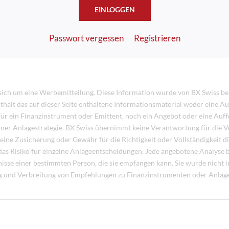
EINLOGGEN
Passwort vergessen
Registrieren
 sich um eine Werbemitteilung. Diese Information wurde von BX Swiss ber
ält das auf dieser Seite enthaltene Informationsmaterial weder eine Au
ür ein Finanzinstrument oder Emittent, noch ein Angebot oder eine Auff
iner Anlagestrategie. BX Swiss übernimmt keine Verantwortung für die
keine Zusicherung oder Gewähr für die Richtigkeit oder Vollständigkeit d
das Risiko für einzelne Anlageentscheidungen. Jede angebotene Analyse be
rfnisse einer bestimmten Person, die sie empfangen kann. Sie wurde nich
ng und Verbreitung von Empfehlungen zu Finanzinstrumenten oder Anlagest