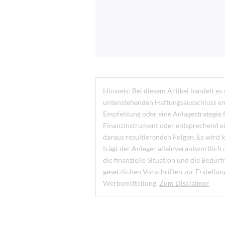
Hinweis: Bei diesem Artikel handelt es
untenstehenden Haftungsausschluss enth
Empfehlung oder eine Anlagestrategie f
Finanzinstrument oder entsprechend e
daraus resultierenden Folgen. Es wird 
trägt der Anleger alleinverantwortlich 
die finanzielle Situation und die Bedü
gesetzlichen Vorschriften zur Erstellu
Werbemitteilung.
Zum Disclaimer