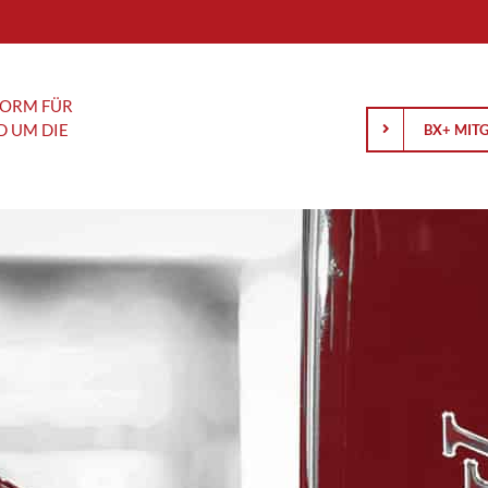
Ak
FORM FÜR
D UM DIE
BX+ MIT
Anlagewissen
Analyse
Schäfer
Gold und Silber: Was hinter der
AMD blickt 
Korrektur steckt und wie es
Zukunft
rançois
weitergehen könnte
BASF: Konz
Börsengang einfach erklärt: Was
R&S Group:
Anleger über IPOs wissen sollten
an der Börs
Wenn Notenbanken sprechen, hören