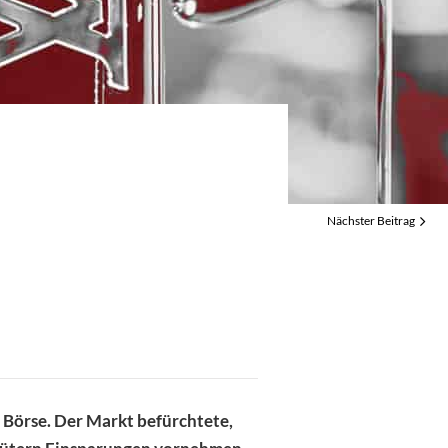
geizige Ziele sorgen für
wung
e: Bedarf an
heit steigt rapide
Nächster Beitrag
 Börse. Der Markt befürchtete,